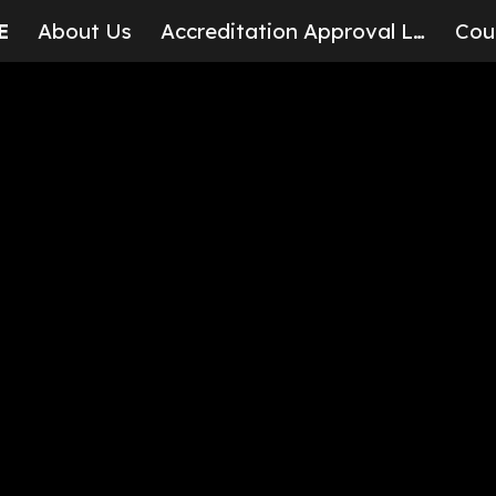
E
About Us
Accreditation Approval Letter
Cou
ip to main content
Skip to navigat