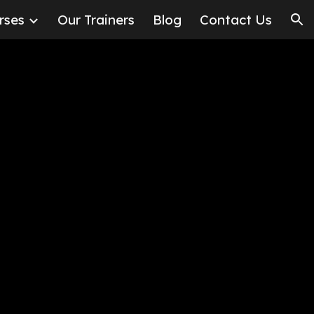
rses
Our Trainers
Blog
Contact Us
ion