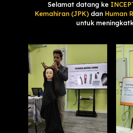
Selamat datang ke
INCEP
Kemahiran (JPK)
dan
Human R
untuk meningkatk